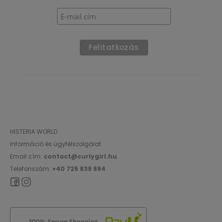
HISTERIA WORLD
Információ és ügyfélszolgálat
Email cím:
contact@curlygirl.hu
Telefonszám:
+40 725 839 894